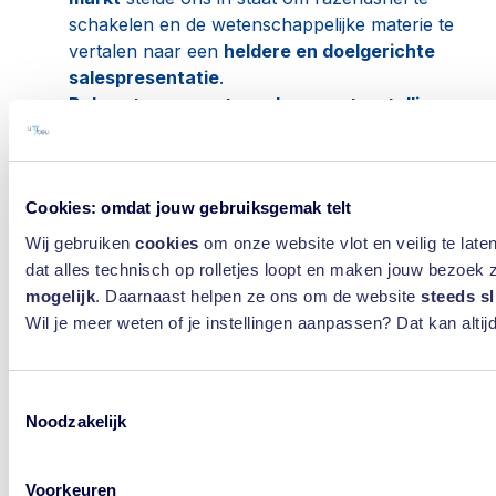
schakelen en de wetenschappelijke materie te
vertalen naar een
heldere en doelgerichte
salespresentatie
.
Balans tussen wetenschap en storytelling:
We vonden de
juiste mix tussen
wetenschappelijke precisie en commerciële
aantrekkingskracht
, zodat Bruker hun
Cookies: omdat jouw gebruiksgemak telt
expertise overtuigend kan presenteren aan een
breed publiek.
Wij gebruiken
cookies
om onze website vlot en veilig te lat
Visueel sterke communicatie:
We vertaalden
dat alles technisch op rolletjes loopt en maken jouw bezoek
complexe inhoud naar een
visueel
mogelijk
. Daarnaast helpen ze ons om de website
steeds s
aantrekkelijke en gestructureerde
Wil je meer weten of je instellingen aanpassen? Dat kan altijd
presentatie
die niet alleen informeert, maar
ook impact maakt bij beslissers.
Toestemmingsselectie
Noodzakelijk
Met deze aanpak hielpen we Bruker niet alleen aan
een corporate presentatie, maar aan een
strategisch sales- en marketinginstrument om
Voorkeuren