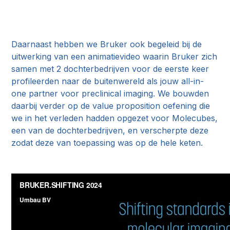
Daarnaast hebben we Bruker ook begeleid bij de
uitwerking van een animatievideo waarin Bruker zich
samen met 2 dochterbedrijven voor de eerste keer
profileerden naar de buitenwereld als jouw all-in-
one partner voor preclinical imaging. We bouwden
daarbij verder op de value proposition oefening die
we in het verleden hadden opgezet voor Molecubes,
een van de dochterbedrijven, en verscherpte deze
zodat deze van toepassing was op de hele keten.