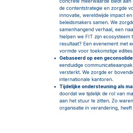
concrete meerwaarde biedt aan 
de contentstrategie en zorgde v
innovatie, wereldwijde impact 
beleidsmakers samen. We zorgde
samenhangend verhaal, een naad
hielpen we FIT zijn ecosysteem t
resultaat? Een evenement met ee
vormde voor toekomstige edities
Gebaseerd op een geconsolid
eenduidige communicatieaanpak v
versterkt. We zorgde er bovendi
internationale kantoren.
Tijdelijke ondersteuning als m
doordat we tijdelijk de rol van 
aan het stuur te zitten. Zo war
organisatie in verandering, heef