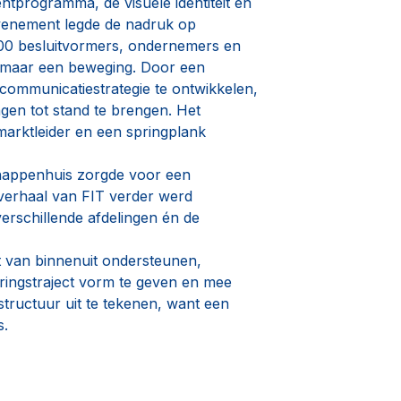
programma, de visuele identiteit en
 evenement legde de nadruk op
00 besluitvormers, ondernemers en
 maar een beweging. Door een
ommunicatiestrategie te ontwikkelen,
ngen tot stand te brengen. Het
marktleider en een springplank
happenhuis zorgde voor een
verhaal van FIT verder werd
erschillende afdelingen én de
 van binnenuit ondersteunen,
eringstraject vorm te geven en mee
tructuur uit te tekenen, want een
s.