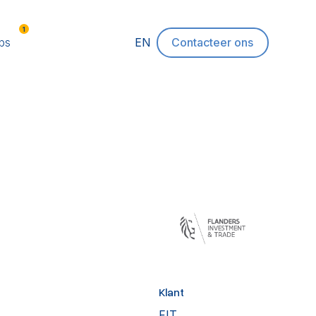
1
bs
EN
Contacteer ons
Klant
FIT