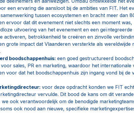
de deelnemers en aanwezigen. Umbau ontwikkelde het event
oor een ervaring die aansloot bij de ambities van FIT. Het
en samenwerking tussen ecosystemen en bracht meer dan 8
n ervoor dat dit evenement niet slechts een moment was,
loze uitvoering van het evenement en een geïntegreerde c
e activeren, betrokkenheid te creëren en zinvolle verbindi
n grote impact dat Vlaanderen versterkte als wereldwijde 
.
eerd boodschappenhuis:
een goed gestructureerd boodsc
oor sales, PR en marketing, waardoor het internationale 
en voor dat het boodschappenhuis zijn ingang vond bij de v
arketingdirecteur:
voor deze opdracht konden we FIT echt
marketingdirecteur vervulde. Dit bood de kans om dit verand
en we ook verantwoordelijk om de benodigde marketingteams
t soms ook nood aan nieuwe, specifieke marketingexpertise