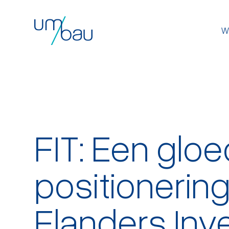
W
FIT: Een glo
positionerin
Flanders In