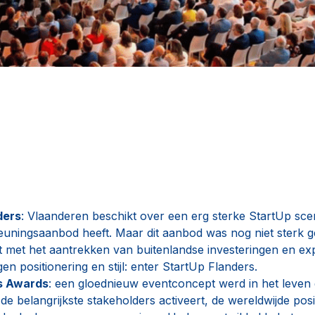
ders
: Vlaanderen beschikt over een erg sterke StartUp sc
euningsaanbod heeft. Maar dit aanbod was nog niet sterk g
t met het aantrekken van buitenlandse investeringen en e
en positionering en stijl: enter StartUp Flanders.
ss Awards
: een gloednieuw eventconcept werd in het leven
 belangrijkste stakeholders activeert, de wereldwijde pos