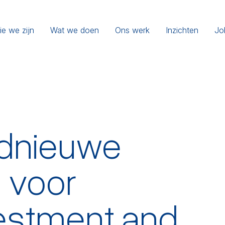
ie we zijn
Wat we doen
Ons werk
Inzichten
Jo
ednieuwe
g voor
vestment and